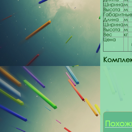
Ширина
м
Высота
м
Габаритны
Длина
м
Ширина
м
Высота
м
Вес
кг
Цена
Комплек
Похож