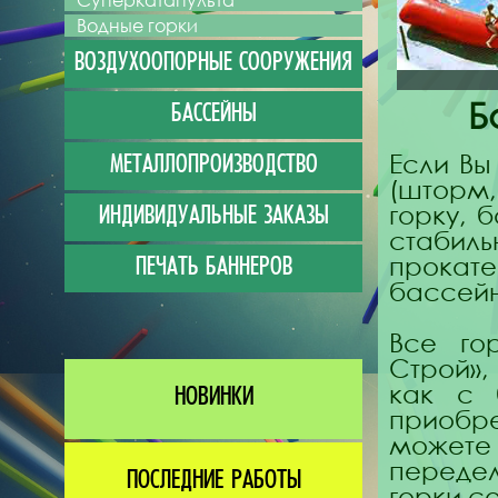
Суперкатапульта
Водные горки
ВОЗДУХООПОРНЫЕ СООРУЖЕНИЯ
Б
БАССЕЙНЫ
Если Вы
МЕТАЛЛОПРОИЗВОДСТВО
(шторм,
горку, 
ИНДИВИДУАЛЬНЫЕ ЗАКАЗЫ
стабил
прокате
ПЕЧАТЬ БАННЕРОВ
бассей
Все го
Строй»,
как с 
НОВИНКИ
приобре
можете
переде
ПОСЛЕДНИЕ РАБОТЫ
горки с