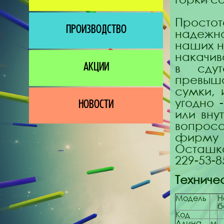
Прост
ПРОИЗВОДСТВО
надежн
наших н
накачив
в сду
АКЦИИ
превыш
сумки, 
угодно 
НОВОСТИ
или вну
вопрос
фирму 
Осташко
229-53-8
Техниче
Модель
Н
б
Код
Длина
м