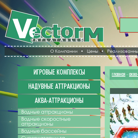
О Компании
•
Цены
•
Реализованны
ИГРОВЫЕ КОМПЛЕКСЫ
главная
аква
-
НАДУВНЫЕ АТТРАКЦИОНЫ
АКВА-АТТРАКЦИОНЫ
Водные аттракционы
Водные скоростные
аттракционы
Водные бассейны