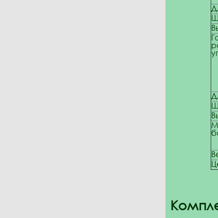
Д
Ш
В
Г
р
у
Д
Ш
В
М
б
В
Ц
Компле