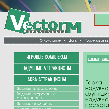
О Компании
•
Цены
•
Реализованны
ИГРОВЫЕ КОМПЛЕКСЫ
главная
аква
-
НАДУВНЫЕ АТТРАКЦИОНЫ
АКВА-АТТРАКЦИОНЫ
Горка 
надувн
Водные аттракционы
функцио
Водные скоростные
аттракционы
надувн
Водные бассейны
предс