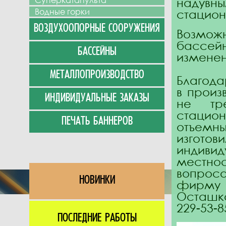
Суперкатапульта
надувн
Водные горки
стацион
ВОЗДУХООПОРНЫЕ СООРУЖЕНИЯ
Возмож
бассей
БАССЕЙНЫ
изменен
МЕТАЛЛОПРОИЗВОДСТВО
Благода
в произ
ИНДИВИДУАЛЬНЫЕ ЗАКАЗЫ
не тре
стацион
ПЕЧАТЬ БАННЕРОВ
отъемн
изгот
индиви
местно
вопрос
НОВИНКИ
фирму 
Осташко
229-53-8
ПОСЛЕДНИЕ РАБОТЫ