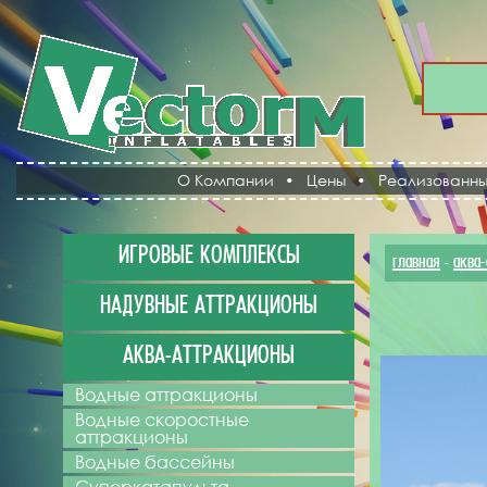
О Компании
•
Цены
•
Реализованны
ИГРОВЫЕ КОМПЛЕКСЫ
главная
аква
-
НАДУВНЫЕ АТТРАКЦИОНЫ
АКВА-АТТРАКЦИОНЫ
Водные аттракционы
Водные скоростные
аттракционы
Водные бассейны