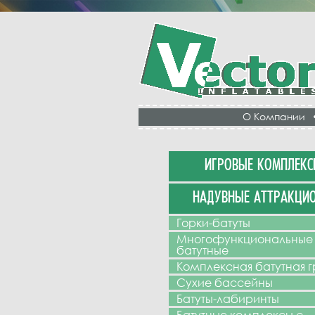
О Компании
ИГРОВЫЕ КОМПЛЕКС
НАДУВНЫЕ АТТРАКЦИ
Горки-батуты
Многофункциональные
батутные
Комплексная батутная 
Сухие бассейны
Батуты-лабиринты