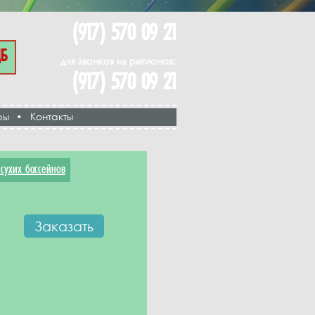
(917) 570 09 21
ЦБ
для звонков из регионов:
(917) 570 09 21
ры
•
Контакты
сухих бассейнов
Заказать