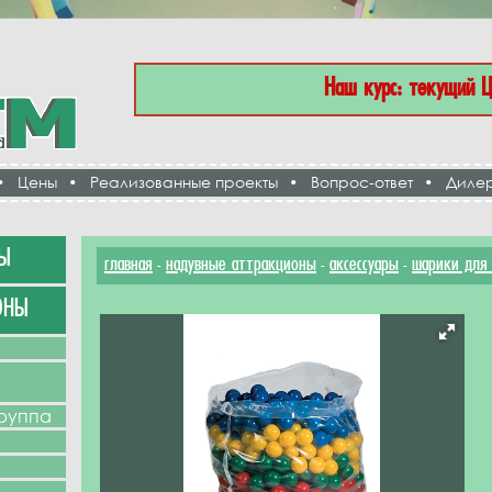
Наш курс: текущий 
•
Цены
•
Реализованные проекты
•
Вопрос-ответ
•
Диле
Ы
главная
надувные аттракционы
аксессуары
шарики для 
-
-
-
ОНЫ
группа