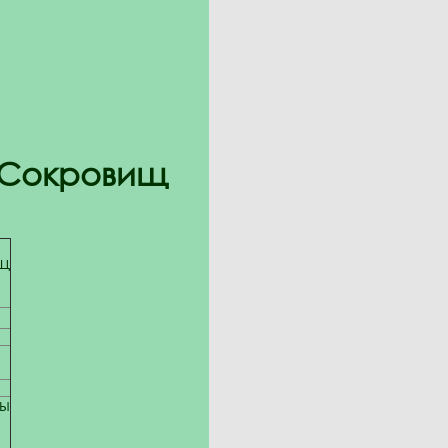
в Сокровищ
щ
ы