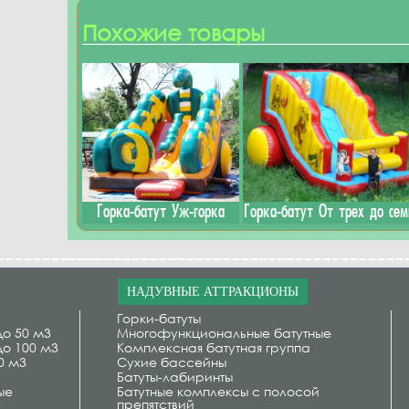
Похожие товары
Горка-батут Уж-горка
Горка-батут От трех до сем
НАДУВНЫЕ АТТРАКЦИОНЫ
Горки-батуты
до 50 м3
Многофункциональные батутные
до 100 м3
Комплексная батутная группа
0 м3
Сухие бассейны
Батуты-лабиринты
ые
Батутные комплексы с полосой
препятствий