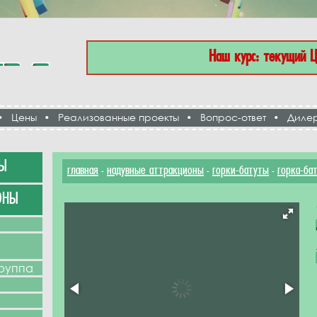
Наш курс: текущий 
•
Цены
•
Реализованные проекты
•
Вопрос-ответ
•
Диле
Ы
главная
надувные аттракционы
горки-батуты
горка-ба
-
-
-
ОНЫ
группа