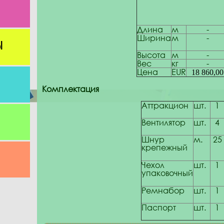
Длина
м
-
Ширина
м
-
Ы
Высота
м
-
Вес
кг
-
Цена
EUR
18 860,00
Комплектация
Аттракцион
шт.
1
Вентилятор
шт.
4
Шнур
м.
25
крепежный
Чехол
шт.
1
упаковочный
Ремнабор
шт.
1
Паспорт
шт.
1