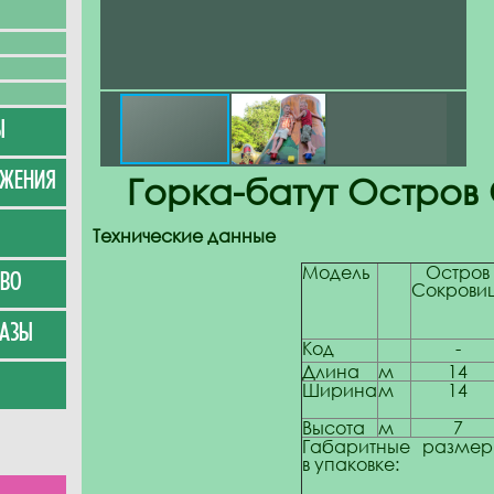
Ы
УЖЕНИЯ
Горка-батут Остро
Технические данные
Модель
Остров
ВО
Сокрови
АЗЫ
Код
-
Длина
м
14
Ширина
м
14
Высота
м
7
Габаритные размер
в упаковке: