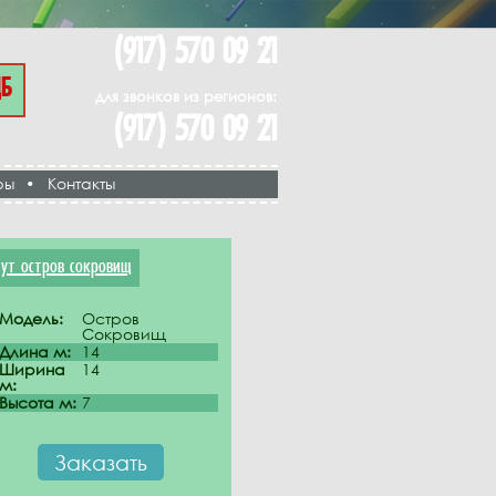
(917) 570 09 21
ЦБ
для звонков из регионов:
(917) 570 09 21
ры
•
Контакты
тут остров сокровищ
Модель:
Остров
Сокровищ
Длина м:
14
Ширина
14
м:
Высота м:
7
Заказать