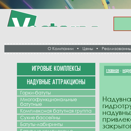
О Компании
•
Цены
•
Реализованны
ИГРОВЫЕ КОМПЛЕКСЫ
главная
наду
-
НАДУВНЫЕ АТТРАКЦИОНЫ
Горки-батуты
Надувн
Многофункциональные
батутные
гидротр
Комплексная батутная группа
надувн
Сухие бассейны
привле
Батуты-лабиринты
закрыт