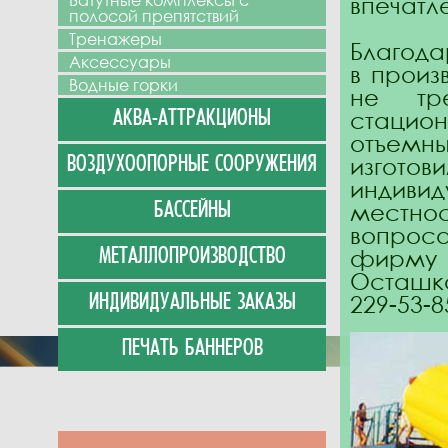
Батутные комплексы с
впечатл
полосой препятствий
Тренажеры
Благода
Аксессуары
в произ
Водные горки
не тре
стацион
АКВА-АТТРАКЦИОНЫ
отъемн
изгот
ВОЗДУХООПОРНЫЕ СООРУЖЕНИЯ
индиви
местно
БАССЕЙНЫ
вопрос
фирм
МЕТАЛЛОПРОИЗВОДСТВО
Осташко
229-53-8
ИНДИВИДУАЛЬНЫЕ ЗАКАЗЫ
ПЕЧАТЬ БАННЕРОВ