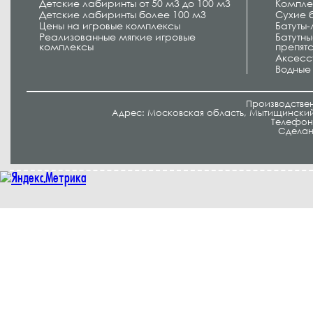
Детские лабиринты от 50 м3 до 100 м3
Компле
Детские лабиринты более 100 м3
Сухие 
Цены на игровые комплексы
Батуты
Реализованные мягкие игровые
Батутн
комплексы
препят
Аксесс
Водные
Производстве
Адрес: Московская область, Мытищинский 
Телефон/
Cделан