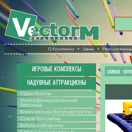
О Компании
•
Цены
•
Реализованны
ИГРОВЫЕ КОМПЛЕКСЫ
главная
наду
-
НАДУВНЫЕ АТТРАКЦИОНЫ
Горки-батуты
Многофункциональные
батутные
Комплексная батутная группа
Сухие бассейны
Батуты-лабиринты