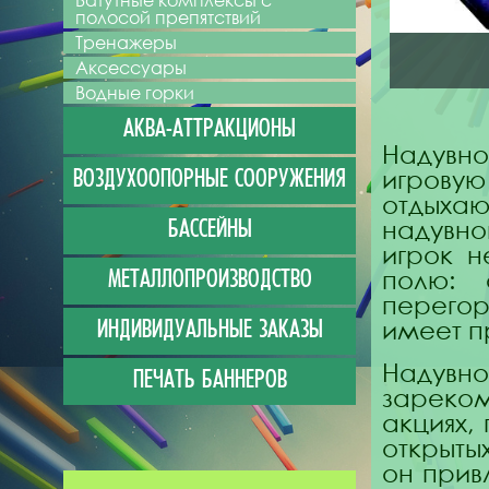
Батутные комплексы с
полосой препятствий
Тренажеры
Аксессуары
Водные горки
АКВА-АТТРАКЦИОНЫ
Надувн
игров
ВОЗДУХООПОРНЫЕ СООРУЖЕНИЯ
отдыхаю
надувно
БАССЕЙНЫ
игрок н
полю: 
МЕТАЛЛОПРОИЗВОДСТВО
перегор
имеет п
ИНДИВИДУАЛЬНЫЕ ЗАКАЗЫ
Надувн
ПЕЧАТЬ БАННЕРОВ
зареко
акциях,
открыты
он прив