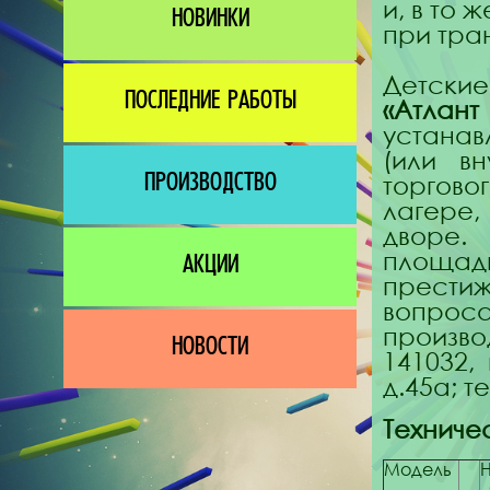
и, в то 
НОВИНКИ
при тра
Детск
ПОСЛЕДНИЕ РАБОТЫ
«Атлан
устана
(или в
торгово
ПРОИЗВОДСТВО
лагере
дворе.
площад
АКЦИИ
прести
вопр
произв
НОВОСТИ
141032,
д.45а; т
Техниче
Модель