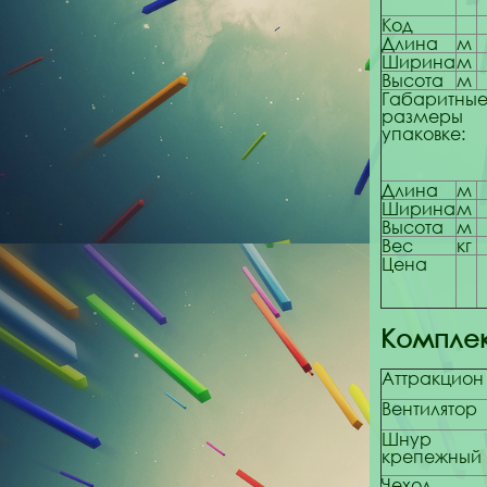
Код
Длина
м
Ширина
м
Высота
м
Габаритны
разме
упаковке:
Длина
м
Ширина
м
Высота
м
Вес
кг
Цена
Комплек
Аттракцион
Вентилятор
Шнур
крепежный
Чехол