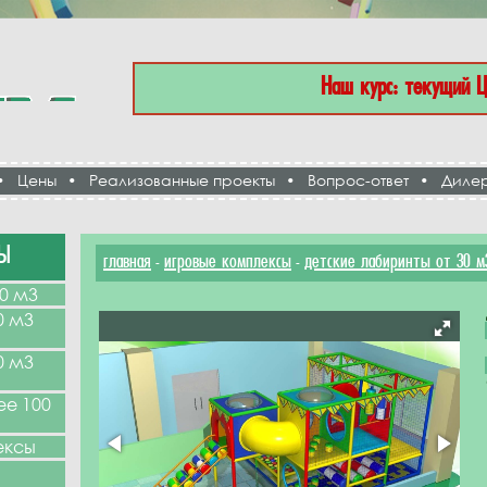
Наш курс: текущий 
•
Цены
•
Реализованные проекты
•
Вопрос-ответ
•
Диле
Ы
главная
игровые комплексы
детские лабиринты от 30 м
-
-
0 м3
0 м3
0 м3
ее 100
ексы