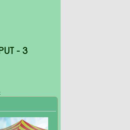
UT - 3
к