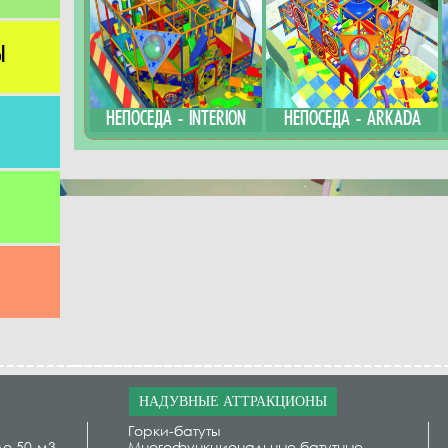
Ы
НЕПОСЕДА - INTERION
НЕПОСЕДА - ARKADA
НАДУВНЫЕ АТТРАКЦИОНЫ
Горки-батуты
до 50 м3
Многофункциональные батутные