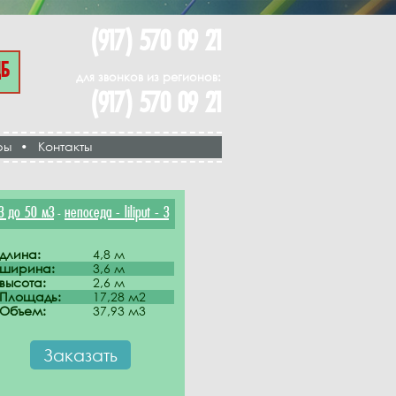
(917) 570 09 21
ЦБ
для звонков из регионов:
(917) 570 09 21
ры
•
Контакты
3 до 50 м3
непоседа - liliput - 3
-
длина:
4,8 м
ширина:
3,6 м
высота:
2,6 м
Площадь:
17,28 м2
Объем:
37,93 м3
Заказать